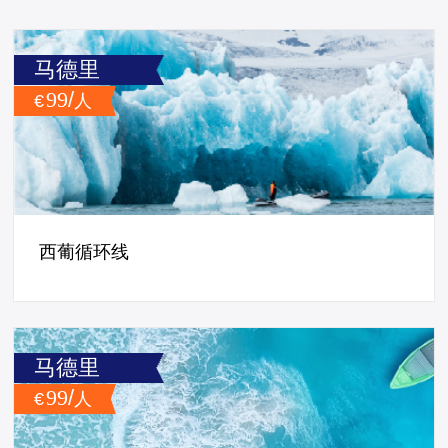
马德里
99
/
€
人
西葡循环线
马德里
99
/
€
人