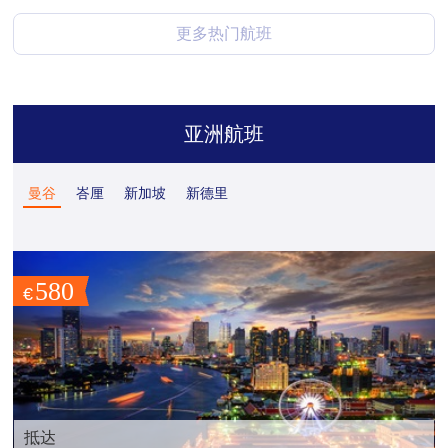
更多热门航班
亚洲航班
曼谷
峇厘
新加坡
新德里
580
€
抵达