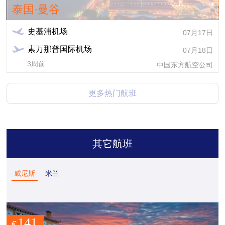
泰国·曼谷
史基浦机场
07月17日
素万那普国际机场
07月18日
3周前
中国东方航空公司
更多热门航班
其它航班
威尼斯
米兰
141
€