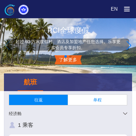
EN
RCI全球度假
超过 60 万家度假村、酒店及加盟地产任您选择。乐享更
多会员专享折扣。
了解更多
航班
往返
单程
经济舱
1
乘客