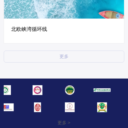
北欧峡湾循环线
斯奈山半岛+黄金圈+蓝湖温泉+冬季
偶遇极光和蓝冰洞探险+“冰岛最大的
国家公园“瓦特纳冰川公园+双瀑布
更多
+钻石沙滩+维克小镇+冰河湖+黑沙
滩
更多 >