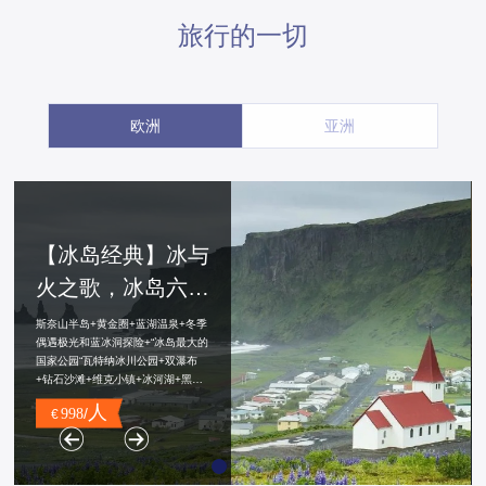
旅行的一切
欧洲
亚洲
【冰岛经典】冰与
火之歌，冰岛六日
五晚深度游
人
/
998
€